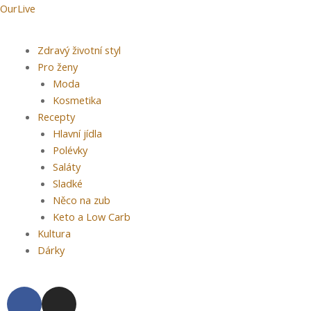
Přeskočit
Post
OurLive
na
navigation
obsah
Menu
Zdravý životní styl
Pro ženy
Moda
Kosmetika
Recepty
Hlavní jídla
Polévky
Saláty
Sladké
Něco na zub
Keto a Low Carb
Kultura
Dárky
F
I