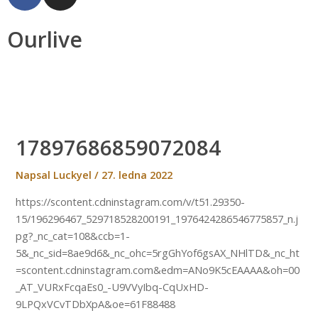
a
n
c
s
e
t
Ourlive
b
a
o
g
o
r
k
a
m
17897686859072084
Napsal
Luckyel
/
27. ledna 2022
https://scontent.cdninstagram.com/v/t51.29350-
15/196296467_529718528200191_1976424286546775857_n.j
pg?_nc_cat=108&ccb=1-
5&_nc_sid=8ae9d6&_nc_ohc=5rgGhYof6gsAX_NHlTD&_nc_ht
=scontent.cdninstagram.com&edm=ANo9K5cEAAAA&oh=00
_AT_VURxFcqaEs0_-U9VVyIbq-CqUxHD-
9LPQxVCvTDbXpA&oe=61F88488