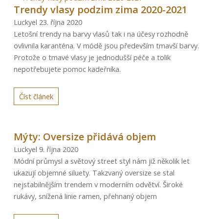
Trendy vlasy podzim zima 2020-2021
Luckyel
23. října 2020
Letošní trendy na barvy vlasů tak i na účesy rozhodně
ovlivnila karanténa. V módě jsou především tmavší barvy.
Protože o tmavé vlasy je jednodušší péče a tolik
nepotřebujete pomoc kadeřníka.
Číst článek
Mýty: Oversize přidává objem
Luckyel
9. října 2020
Módní průmysl a světový street styl nám již několik let
ukazují objemné siluety. Takzvaný oversize se stal
nejstabilnějším trendem v moderním odvětví. Široké
rukávy, snížená linie ramen, přehnaný objem