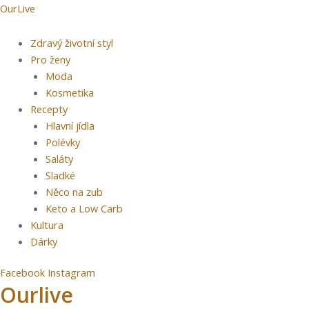
Přeskočit
Menu
OurLive
na
obsah
Zdravý životní styl
Pro ženy
Moda
Kosmetika
Recepty
Hlavní jídla
Polévky
Saláty
Sladké
Něco na zub
Keto a Low Carb
Kultura
Dárky
Facebook
Instagram
Ourlive