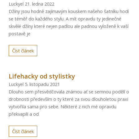
Luckyel
21. ledna 2022
Džíny jsou hodně zajímavým kouskem našeho šatníku hodí
se téměř do každého stylu. A mít opravdu ty jedinečné
skvělé džíny které nejen padlou ale padnou vyloženě k vaší
postavě je
Číst článek
Lifehacky od stylistky
Luckyel
5. listopadu 2021
Dlouho sem přesvědčovala známou ať se semnou podělí o
drobnosti především o ty které za svou dlouholetou praxi
vytvořila sama pro sebe. Některé z nich mé opravdu
překvapili a od
Číst článek