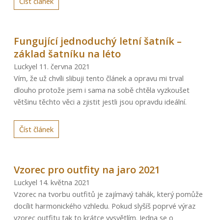
Číst článek
Fungující jednoduchý letní šatník –
základ šatníku na léto
Luckyel
11. června 2021
Vím, že už chvíli slibuji tento článek a opravu mi trval
dlouho protože jsem i sama na sobě chtěla vyzkoušet
většinu těchto věci a zjistit jestli jsou opravdu ideální.
Číst článek
Vzorec pro outfity na jaro 2021
Luckyel
14. května 2021
Vzorec na tvorbu outfitů je zajímavý tahák, který pomůže
docílit harmonického vzhledu. Pokud slyšíš poprvé výraz
vzorec outfitu tak to krátce vysvětlím. Jedna se o