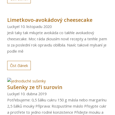
Limetkovo-avokádový cheesecake
Luckyel
10. listopadu 2020
Jesli taky tak milujete avokáda co takhle avokadový
cheesecake. Moc ráda zkousím nové recepty a tenhle jsem
si za poslední rok opravdu oblíbila. Navíc takové mylsaní je
podle mě
Číst článek
Sušenky ze tři surovin
Luckyel
10. dubna 2019
Potřebujeme: 0,5 šálku cukru 150 g másla nebo margarínu
2,5 šálků mouky Příprava: Rozpustíme máslo Přisypte cukr
a protřete to jedno rodné konzistence Přidejte mouku a