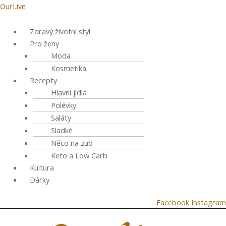
Přeskočit
Menu
OurLive
na
obsah
Zdravý životní styl
Pro ženy
Moda
Kosmetika
Recepty
Hlavní jídla
Polévky
Saláty
Sladké
Něco na zub
Keto a Low Carb
Kultura
Dárky
Facebook
Instagram