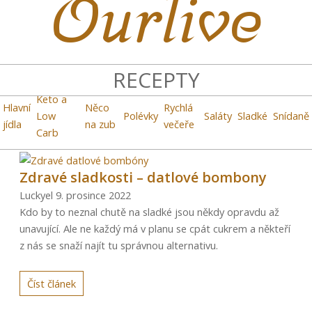
Ourlive
RECEPTY
Keto a
Hlavní
Něco
Rychlá
Low
Polévky
Saláty
Sladké
Snídaně
jídla
na zub
večeře
Carb
Zdravé sladkosti – datlové bombony
Luckyel
9. prosince 2022
Kdo by to neznal chutě na sladké jsou někdy opravdu až
unavující. Ale ne každý má v planu se cpát cukrem a někteří
z nás se snaží najít tu správnou alternativu.
Číst článek