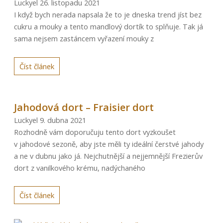
Luckyel
26. listopadu 2021
I když bych nerada napsala že to je dneska trend jíst bez
cukru a mouky a tento mandlový dortík to splňuje. Tak já
sama nejsem zastáncem vyřazení mouky z
Číst článek
Jahodová dort – Fraisier dort
Luckyel
9. dubna 2021
Rozhodně vám doporučuju tento dort vyzkoušet
v jahodové sezoně, aby jste měli ty ideální čerstvé jahody
a ne v dubnu jako já. Nejchutnější a nejjemnější Frezierův
dort z vanilkového krému, nadýchaného
Číst článek