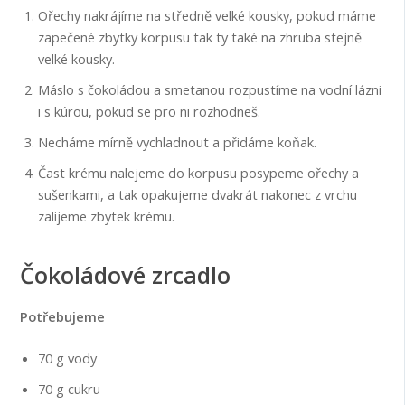
Ořechy nakrájíme na středně velké kousky, pokud máme
zapečené zbytky korpusu tak ty také na zhruba stejně
velké kousky.
Máslo s čokoládou a smetanou rozpustíme na vodní lázni
i s kúrou, pokud se pro ni rozhodneš.
Necháme mírně vychladnout a přidáme koňak.
Čast krému nalejeme do korpusu posypeme ořechy a
sušenkami, a tak opakujeme dvakrát nakonec z vrchu
zalijeme zbytek krému.
Čokoládové zrcadlo
Potřebujeme
70 g vody
70 g cukru