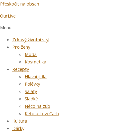
Přeskočit na obsah
OurLive
Menu
Zdravý životní styl
Pro ženy
Moda
Kosmetika
Recepty
Hlavní jídla
Polévky
Saláty
Sladké
Něco na zub
Keto a Low Carb
Kultura
Dárky