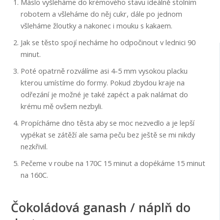
Máslo vyšleháme do krémového stavu ideálně stolním
robotem a všleháme do něj cukr, dále po jednom
všleháme žloutky a nakonec i mouku s kakaem.
Jak se těsto spojí necháme ho odpočinout v lednici 90
minut.
Poté opatrně rozválíme asi 4-5 mm vysokou placku
kterou umístíme do formy. Pokud zbydou kraje na
odřezání je možné je také zapéct a pak nalámat do
krému mě ovšem nezbyli.
Propícháme dno těsta aby se moc nezvedlo a je lepší
vypékat se zátěží ale sama peču bez ještě se mi nikdy
nezkřivil.
Pečeme v roube na 170C 15 minut a dopékáme 15 minut
na 160C.
Čokoládová ganash / náplň do