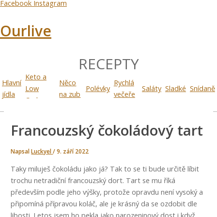
Facebook
Instagram
Ourlive
RECEPTY
Keto a
Hlavní
Něco
Rychlá
Low
Polévky
Saláty
Sladké
Snídaně
jídla
na zub
večeře
Carb
Francouzský čokoládový tart
Napsal
Luckyel
/
9. září 2022
Taky miluješ čokoládu jako já? Tak to se ti bude určitě líbit
trochu netradiční francouzský dort. Tart se mu říká
především podle jeho výšky, protože opravdu není vysoký a
připomíná přípravou koláč, ale je krásný da se ozdobit dle
libosti. Letos jsem ho pekla jako narozeninový dost i když