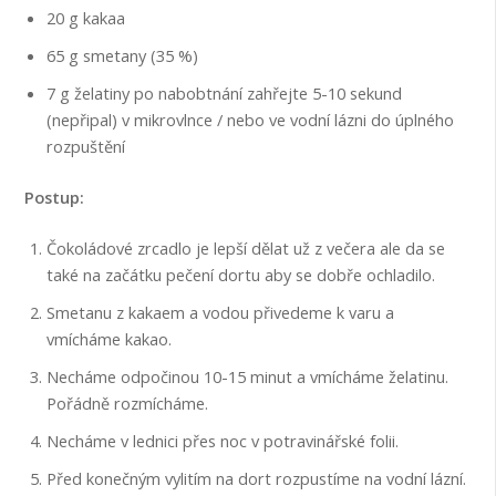
20 g kakaa
65 g smetany (35 %)
7 g želatiny po nabobtnání zahřejte 5-10 sekund
(nepřipal) v mikrovlnce / nebo ve vodní lázni do úplného
rozpuštění
Postup:
Čokoládové zrcadlo je lepší dělat už z večera ale da se
také na začátku pečení dortu aby se dobře ochladilo.
Smetanu z kakaem a vodou přivedeme k varu a
vmícháme kakao.
Necháme odpočinou 10-15 minut a vmícháme želatinu.
Pořádně rozmícháme.
Necháme v lednici přes noc v potravinářské folii.
Před konečným vylitím na dort rozpustíme na vodní lázní.