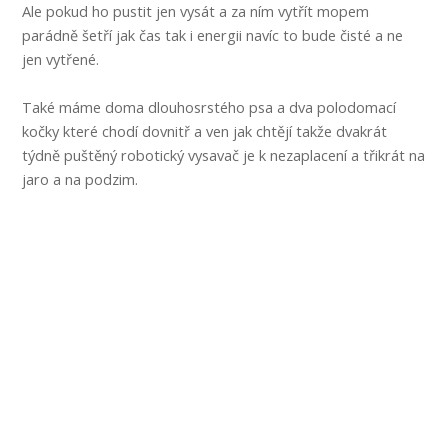
Ale pokud ho pustit jen vysát a za ním vytřít mopem
parádně šetří jak čas tak i energii navíc to bude čisté a ne
jen vytřené.
Také máme doma dlouhosrstého psa a dva polodomací
kočky které chodí dovnitř a ven jak chtějí takže dvakrát
týdně puštěný robotický vysavač je k nezaplacení a třikrát na
jaro a na podzim.