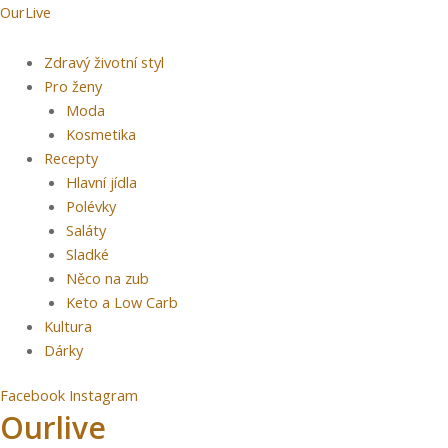
Přeskočit
Menu
Post
OurLive
na
navigation
obsah
Zdravý životní styl
Pro ženy
Moda
Kosmetika
Recepty
Hlavní jídla
Polévky
Saláty
Sladké
Něco na zub
Keto a Low Carb
Kultura
Dárky
Facebook
Instagram
Ourlive