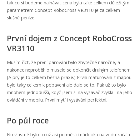
tak co si budeme nalhávat cena byla také celkem důležitým
parametrem Concept RoboCross VR3110 je za celkem
slušné peníze.
První dojem z Concept RoboCross
VR3110
Musím říct, že první párování bylo zbytečně náročné, a
nakonec neproběhlo muselo se dokončit druhým telefonem.
(A prý je to celkem běžná praxe.) První maturování z mapou
bylo taky celkem k pobavení ale dalo se to. Pak už to bylo
mnohem jednodušší, když jsem si na vysavač zvykla i na jeho
ovládání v mobilu. První mytí i vysávání perfektní.
Po půl roce
No vlastně bylo to už asi po měsíci nádobka na vodu začala