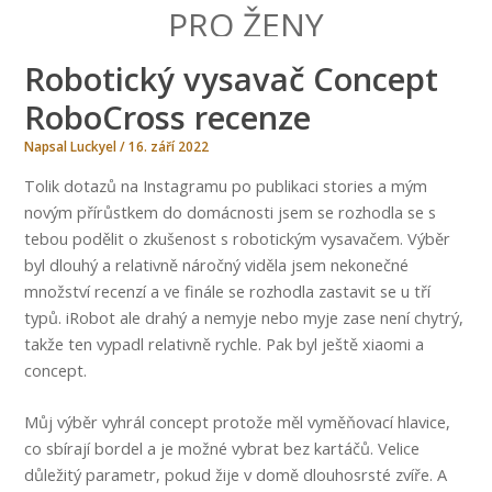
PRO ŽENY
Robotický vysavač Concept
RoboCross recenze
Napsal
Luckyel
/
16. září 2022
Tolik dotazů na Instagramu po publikaci stories a mým
novým přírůstkem do domácnosti jsem se rozhodla se s
tebou podělit o zkušenost s robotickým vysavačem. Výběr
byl dlouhý a relativně náročný viděla jsem nekonečné
množství recenzí a ve finále se rozhodla zastavit se u tří
typů. iRobot ale drahý a nemyje nebo myje zase není chytrý,
takže ten vypadl relativně rychle. Pak byl ještě xiaomi a
concept.
Můj výběr vyhrál concept protože měl vyměňovací hlavice,
co sbírají bordel a je možné vybrat bez kartáčů. Velice
důležitý parametr, pokud žije v domě dlouhosrsté zvíře. A