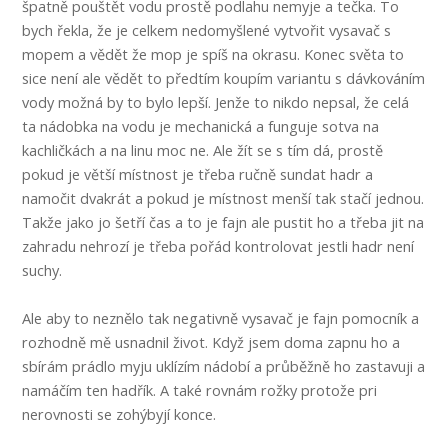
špatně pouštět vodu prostě podlahu nemyje a tečka. To
bych řekla, že je celkem nedomyšlené vytvořit vysavač s
mopem a vědět že mop je spíš na okrasu. Konec světa to
sice není ale vědět to předtím koupím variantu s dávkováním
vody možná by to bylo lepší. Jenže to nikdo nepsal, že celá
ta nádobka na vodu je mechanická a funguje sotva na
kachličkách a na linu moc ne. Ale žít se s tím dá, prostě
pokud je větší místnost je třeba ručně sundat hadr a
namočit dvakrát a pokud je místnost menší tak stačí jednou.
Takže jako jo šetří čas a to je fajn ale pustit ho a třeba jit na
zahradu nehrozí je třeba pořád kontrolovat jestli hadr není
suchy.
Ale aby to neznělo tak negativně vysavač je fajn pomocník a
rozhodně mě usnadnil život. Když jsem doma zapnu ho a
sbírám prádlo myju uklízím nádobí a průběžně ho zastavuji a
namáčím ten hadřík. A také rovnám rožky protože pri
nerovnosti se zohýbyjí konce.