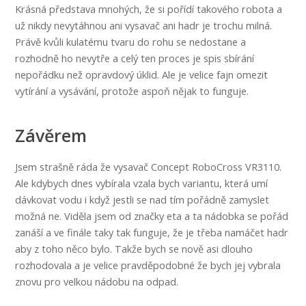
Krásná představa mnohých, že si pořídí takového robota a
už nikdy nevytáhnou ani vysavač ani hadr je trochu milná.
Právě kvůli kulatému tvaru do rohu se nedostane a
rozhodně ho nevytře a celý ten proces je spis sbírání
nepořádku než opravdový úklid. Ale je velice fajn omezit
vytírání a vysávání, protože aspoň nějak to funguje.
Závěrem
Jsem strašně ráda že vysavač Concept RoboCross VR3110.
Ale kdybych dnes vybírala vzala bych variantu, která umí
dávkovat vodu i když jestli se nad tím pořádně zamyslet
možná ne. Viděla jsem od značky eta a ta nádobka se pořád
zanáší a ve finále taky tak funguje, že je třeba namáčet hadr
aby z toho něco bylo. Takže bych se nově asi dlouho
rozhodovala a je velice pravděpodobné že bych jej vybrala
znovu pro velkou nádobu na odpad.