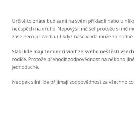
Určitě to znáte bud sami na svém příkladě nebo u něk
neúspěch na druhé. Nepovýšil mě šef protože si mě mel 
zase neco provedla. ( I když naše vláda muže za hodn
Slabí lide mají tendenci vinit ze svého neštěstí vše
rodiče. Protože přehodit zodpovědnost na někoho jinéh
jednoduché.
Naopak silní lide přijímají zodpovědnost za všechno co