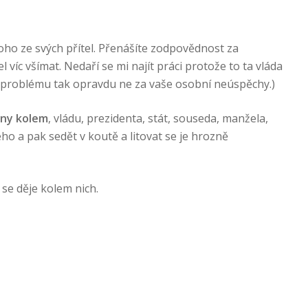
oho ze svých přítel. Přenášíte zodpovědnost za
víc všímat. Nedaří se mi najít práci protože to ta vláda
ě problému tak opravdu ne za vaše osobní neúspěchy.)
chny kolem
, vládu, prezidenta, stát, souseda, manžela,
o a pak sedět v koutě a litovat se je hrozně
 se děje kolem nich.