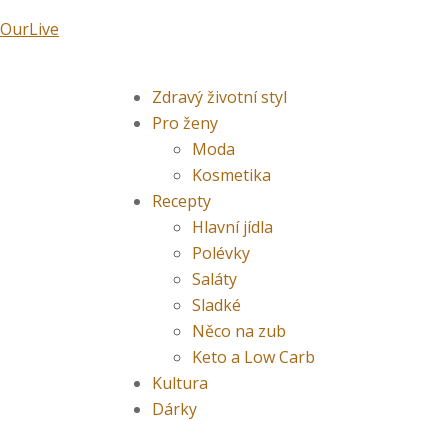
Váš
Jméno*
E-
Přeskočit
Post
OurLive
komentář
mail*
na
navigation
obsah
Menu
Zdravý životní styl
Pro ženy
Moda
Kosmetika
Recepty
Hlavní jídla
Polévky
Saláty
Sladké
Něco na zub
Keto a Low Carb
Kultura
Dárky