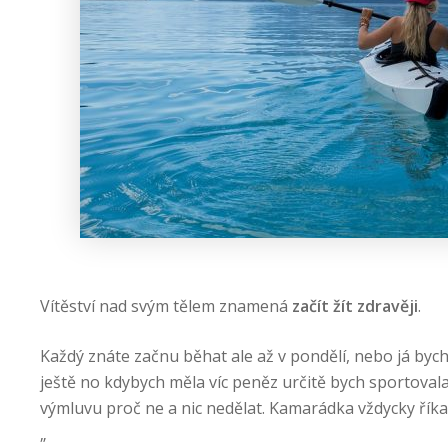
Vítěství nad svým tělem znamená
začít žít zdravěji
.
Každý znáte začnu běhat ale až v pondělí, nebo já bych
ještě no kdybych měla víc peněz určitě bych sportovala 
výmluvu proč ne a nic nedělat. Kamarádka vždycky říkal
„