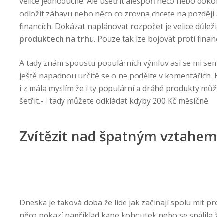
velice jednoduché. Ale ušetřit alespoň něco nebo dokon
odložit zábavu nebo něco co zrovna chcete na později a
financích. Dokázat naplánovat rozpočet je velice důleži
produktech na trhu
. Pouze tak lze bojovat proti finan
A tady znám spoustu populárních výmluv asi se mi sem 
ještě napadnou určitě se o ne podělte v komentářích. K
i z mála myslím že i ty populární a dráhé produkty mů
šetřit.- I tady můžete odkládat kdyby 200 Kč měsíčně.
Zvítězit nad špatným vztahem
Dneska je taková doba že lide jak začínají spolu mít p
něco pokazí například kape kohoutek nebo se spálila