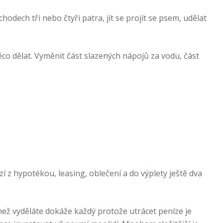
dech tři nebo čtyři patra, jít se projít se psem, udělat
něco dělat. Vyměnit část slazených nápojů za vodu, část
izí z hypotékou, leasing, oblečení a do výplety ještě dva
než vyděláte dokáže každý protože utrácet peníze je