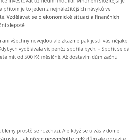
ce investovat už neumí moc lidí. Mnohem složitější je
 přitom je to jeden z nejnáležitějších návyků ve
té.
Vzdělávat se o ekonomické situaci a finančních
ční slepotě.
ani všechny nevejdou ale zkazme pak jestli vás nějaké
dybych vydělávala víc peněz spořila bych. – Spořit se dá
žete mít od 500 Kč měsíčně. Až dostavím dům začnu
roblémy prostě se rozchází. Ale když se u vás v dome
 žárovka. Tak
přece nevyměníte celý dům
ale opravíte