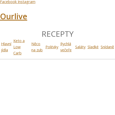
Facebook
Instagram
Ourlive
RECEPTY
Keto a
Hlavní
Něco
Rychlá
Low
Polévky
Saláty
Sladké
Snídaně
jídla
na zub
večeře
Carb