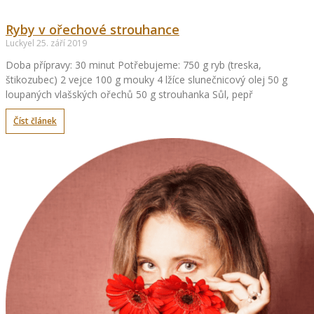
Ryby v ořechové strouhance
Luckyel
25. září 2019
Doba přípravy: 30 minut Potřebujeme: 750 g ryb (treska,
štikozubec) 2 vejce 100 g mouky 4 lžíce slunečnicový olej 50 g
loupaných vlašských ořechů 50 g strouhanka Sůl, pepř
Číst článek