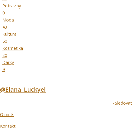
Potraviny
0
Moda
43
Kultura
50
Kosmetika
20
Dárky
9
@Elana_Luckyel
› Sledovat
O mně
Kontakt