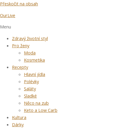
Přeskočit na obsah
OurLive
Menu
Zdravý životní styl
Pro ženy
Moda
Kosmetika
Recepty
Hlavní jídla
Polévky
Saláty
Sladké
Něco na zub
Keto a Low Carb
Kultura
Dárky