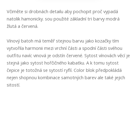
Včiměte si drobnách detailu aby pochopit proč vypadá
natolik hamonicky. sou použité základní tri barvy modrá
žlutá a červená.
Vínový batoh má teměř stejnou barvu jako kozačky tím
vytvořila harmonii mezi vrchní části a spodní části svéhou
outfitu navíc vinová je odstín červené. Sytost vínovách věcí je
stejná jako sytost hořčičného kabatku. A k tomu sytost
čepice je totožná se sytostí ryflí. Color blok předpokládá
nejen shopnou kombinace samotných barev ale také jejich
sitostí.