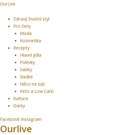
Přeskočit
Menu
Post
OurLive
na
navigation
obsah
Zdravý životní styl
Pro ženy
Moda
Kosmetika
Recepty
Hlavní jídla
Polévky
Saláty
Sladké
Něco na zub
Keto a Low Carb
Kultura
Dárky
Facebook
Instagram
Ourlive