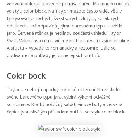
ve svém oblékání dovedně používá barvu. Má mnoho outfitů
ve stylu color block. Na Taylor můžete často vidět věci v
tyrkysových, modrých, švestkových, žlutých, korálových
odstínech, což odpovídá jejímu barevněmu typu – světlé
jaro. Červená rtěnka je nedílnou součástí vzhledu Taylor
Swift. Velmi často na ní vidíme krátké šaty a rozšířené sukně
A siluetu – vypadá to romanticky a roztomile. Dále se
podíváme na příklady jejích nejlepších outfitů.
Color bock
Taylor se nebojí nápadných kouků oblečení. Na základě
svého barevného typu jara, vybírá výherní odvážné
kombinace. Krátký hořčičný kabát, vínové boty a červená
čepice jsou skvělým příkladem outfitu ve stylu color block.