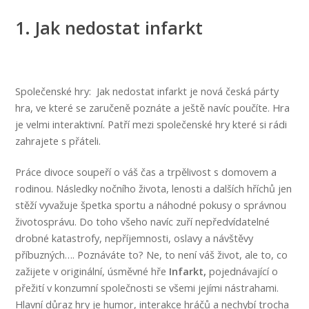
1. Jak nedostat infarkt
Společenské hry: Jak nedostat infarkt je nová česká párty
hra, ve které se zaručeně poznáte a ještě navíc poučíte. Hra
je velmi interaktivní. Patří mezi společenské hry které si rádi
zahrajete s přáteli.
Práce divoce soupeří o váš čas a trpělivost s domovem a
rodinou. Následky nočního života, lenosti a dalších hříchů jen
stěží vyvažuje špetka sportu a náhodné pokusy o správnou
životosprávu. Do toho všeho navíc zuří nepředvídatelné
drobné katastrofy, nepříjemnosti, oslavy a návštěvy
příbuzných…. Poznáváte to? Ne, to není váš život, ale to, co
zažijete v originální, úsměvné hře
Infarkt,
pojednávající o
přežití v konzumní společnosti se všemi jejími nástrahami.
Hlavní důraz hry je humor, interakce hráčů a nechybí trocha