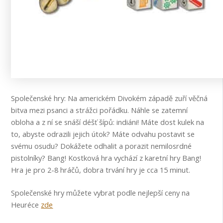
Společenské hry: Na americkém Divokém západě zuří věčná
bitva mezi psanci a strážci pořádku. Náhle se zatemní
obloha a z ní se snáší déšť šípů: indiáni! Máte dost kulek na
to, abyste odrazili jejich útok? Máte odvahu postavit se
svému osudu? Dokážete odhalit a porazit nemilosrdné
pistolníky? Bang! Kostková hra vychází z karetní hry Bang!
Hra je pro 2-8 hráčů, dobra trvání hry je cca 15 minut.
Společenské hry můžete vybrat podle nejlepší ceny na
Heuréce
zde