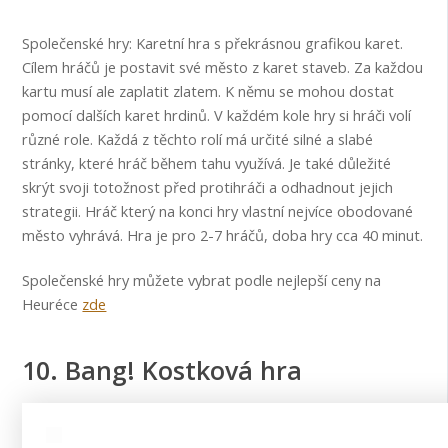
Společenské hry: Karetní hra s překrásnou grafikou karet.
Cílem hráčů je postavit své město z karet staveb. Za každou
kartu musí ale zaplatit zlatem. K němu se mohou dostat
pomocí dalších karet hrdinů. V každém kole hry si hráči volí
různé role. Každá z těchto rolí má určité silné a slabé
stránky, které hráč během tahu využívá. Je také důležité
skrýt svoji totožnost před protihráči a odhadnout jejich
strategii. Hráč který na konci hry vlastní nejvíce obodované
město vyhrává. Hra je pro 2-7 hráčů, doba hry cca 40 minut.
Společenské hry můžete vybrat podle nejlepší ceny na
Heuréce
zde
10. Bang! Kostková hra