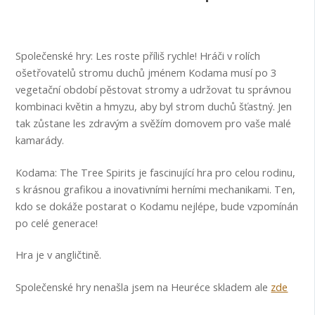
Společenské hry: Les roste příliš rychle! Hráči v rolích
ošetřovatelů stromu duchů jménem Kodama musí po 3
vegetační období pěstovat stromy a udržovat tu správnou
kombinaci květin a hmyzu, aby byl strom duchů šťastný. Jen
tak zůstane les zdravým a svěžím domovem pro vaše malé
kamarády.
Kodama: The Tree Spirits je fascinující hra pro celou rodinu,
s krásnou grafikou a inovativními herními mechanikami. Ten,
kdo se dokáže postarat o Kodamu nejlépe, bude vzpomínán
po celé generace!
Hra je v angličtině.
Společenské hry nenašla jsem na Heuréce skladem ale
zde