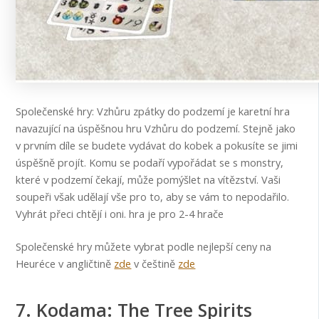
Společenské hry: Vzhůru zpátky do podzemí je karetní hra
navazující na úspěšnou hru Vzhůru do podzemí. Stejně jako
v prvním díle se budete vydávat do kobek a pokusíte se jimi
úspěšně projít. Komu se podaří vypořádat se s monstry,
které v podzemí čekají, může pomýšlet na vítězství. Vaši
soupeři však udělají vše pro to, aby se vám to nepodařilo.
Vyhrát přeci chtějí i oni. hra je pro 2-4 hrače
Společenské hry můžete vybrat podle nejlepší ceny na
Heuréce v angličtině
zde
v češtině
zde
7. Kodama: The Tree Spirits