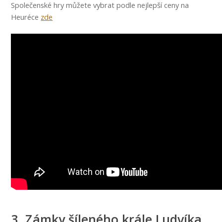
Společenské hry můžete vybrat podle nejlepší ceny na
Heuréce
zde
3. Zámky šíleného krále Ludvíka