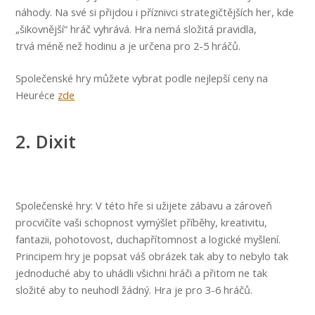
náhody. Na své si přijdou i příznivci strategičtějších her, kde
„šikovnější“ hráč vyhrává. Hra nemá složitá pravidla,
trvá méně než hodinu a je určena pro 2-5 hráčů.
Společenské hry můžete vybrat podle nejlepší ceny na
Heuréce
zde
2. Dixit
Společenské hry: V této hře si užijete zábavu a zároveň
procvičíte vaši schopnost vymýšlet příběhy, kreativitu,
fantazii, pohotovost, duchapřítomnost a logické myšlení.
Principem hry je popsat váš obrázek tak aby to nebylo tak
jednoduché aby to uhádli všichni hráči a přitom ne tak
složité aby to neuhodl žádný. Hra je pro 3-6 hráčů.