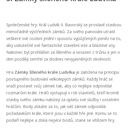
Společenské hry: Král Ludvík II. Bavorský se proslavil stavbou
mimořádně výstředních zámků. Za svého panování utratil
veškeré své osobní jmění i spoustu vypůjčených peněz na to,
aby uskutečnil své fantastické stavební vize a bláznivé sny.
Nakonec byl prohlášen za šíleného a sesazen z trůnu a jen o
den později zemřel za dodnes nevyjasněných okolností.
Hra
Zámky šíleného krále Ludvíka
je založena na principu
postupného budování velkolepých zámků. Každý hráč se
snaží postavit svůj zámek tak, aby co nejlépe odpovídal
rozmarům krále. Hráči vystupují v roli stavitelů, kteří kromě
stavby svého zámku nabízejí za úplatu své služby i ostatním
hráčům. Body získáte za to, jak váš zámek odpovídá
požadavkům krále, které jsou v každé hře jiné. Komu se to
podaří nejlépe a získá nejvíce bodů, stane se vítězem hry.