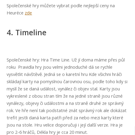
Společenské hry můžete vybrat podle nejlepší ceny na
Heuréce
zde
4. Timeline
Společenské hry: Hra Time Line. Už jí doma máme přes půl
roku Pravidla hry jsou velmi jednoduché dá se rychle
vysvětlit návštěvě. Jedná se o karetní hru Kde všichni hráči
skládají karty na pomyslnou čarovnou osu, podle toho kdy si
myslí že se daná událost, vynález či objev stal. Karty jsou
vykreslené z obou stran tím že na jedné straně jsou různé
vynálezy, objevy či událostmi a na straně druhé ze správný
rok. Ve hře není tak podstatné znát správný rok ale dokázat
trefit jestli daná karta patři před za nebo mezi karty které
jsou na stole. Hru velice doporučuji i její další verze. Hra je
pro 2-6 hráčů, Dékla hry je cca 20 minut.