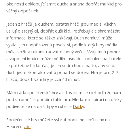
okolností obklopující smrt ducha a snaha dopřát mu klid pro
věčný odpočinek.
Jeden z hráčů je duchem, ostatní hráči jsou média. Všichni
usilují o stejný cíl, dopřát duši klid. Potřebují ale shromáždit
informace, které se těžko získávají. Duch nemluví, může
vysílat jen nadpřirozená poselství, podle kterých by média
měla složit a rekonstruovat osudný večer. Vzájemná pomoc
a zapojení intuice může médiím usnadnit odhalení pachatele.
Je potřebné hlídat čas, je jen sedm hodin na to, aby se dal
duch ještě zkontaktovat a případ se dořeší. Hra je pro 2-7
hráčů, doba trvání hry je cca 40 minut.
Mám ráda společenské hry a letos jsem se rozhodla že nám
pod stromeček pořídím tuhle hru. Hledáte inspiraci na dárky
podívejte se na další tipy v rubrice
Dárky
.
Společenské hry můžete vybrat podle nejlepší ceny na
Heuréce
zde