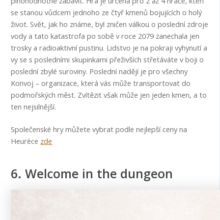
plnohodnotně zabavit. Hra je určená pro 2 až 4 hráče, kteří
se stanou vůdcem jednoho ze čtyř kmenů bojujících o holý
život. Svět, jak ho známe, byl zničen válkou o poslední zdroje
vody a tato katastrofa po sobě v roce 2079 zanechala jen
trosky a radioaktivní pustinu. Lidstvo je na pokraji vyhynutí a
vy se s posledními skupinkami přeživších střetáváte v boji o
poslední zbylé suroviny. Poslední nadějí je pro všechny
Konvoj – organizace, která vás může transportovat do
podmořských měst. Zvítězit však může jen jeden kmen, a to
ten nejsilnější.
Společenské hry můžete vybrat podle nejlepší ceny na
Heuréce
zde
6. Welcome in the dungeon