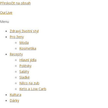
Přeskočit na obsah
OurLive
Menu
Zdravý životní styl
Pro ženy
Moda
Kosmetika
Recepty
Hlavní jídla
Polévky
Saláty
Sladké
Něco na zub
Keto a Low Carb
Kultura
Dárky