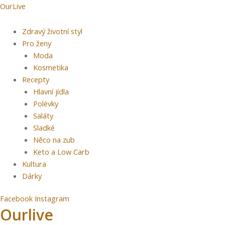
Přeskočit
Menu
Post
OurLive
na
navigation
obsah
Zdravý životní styl
Pro ženy
Moda
Kosmetika
Recepty
Hlavní jídla
Polévky
Saláty
Sladké
Něco na zub
Keto a Low Carb
Kultura
Dárky
Facebook
Instagram
Ourlive