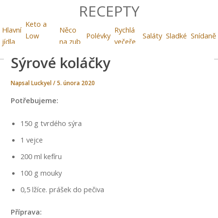
RECEPTY
Keto a
Hlavní
Něco
Rychlá
Low
Polévky
Saláty
Sladké
Snídaně
jídla
na zub
večeře
Carb
Sýrové koláčky
Napsal
Luckyel
/
5. února 2020
Potřebujeme:
150 g tvrdého sýra
1 vejce
200 ml kefíru
100 g mouky
0,5 lžíce. prášek do pečiva
Příprava: