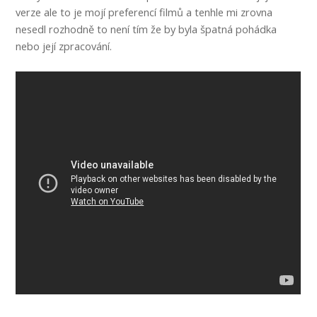
verze ale to je mojí preferencí filmů a tenhle mi zrovna
nesedl rozhodně to není tím že by byla špatná pohádka
nebo její zpracování.