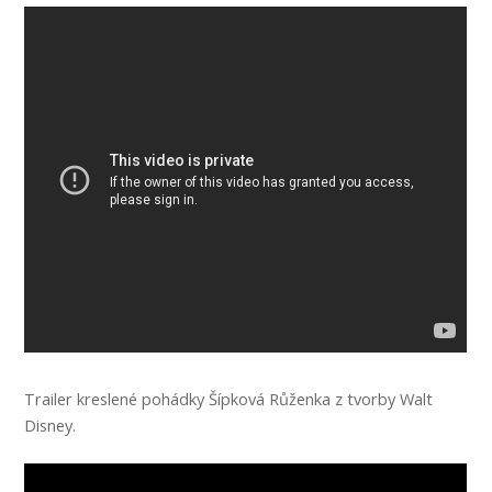
Trailer kreslené pohádky Šípková Růženka z tvorby Walt
Disney.