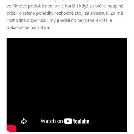
ve filmové podobě není o nic horší. I když se tvůrci neúplně
drželi kreslené pohádky rozhodně stojí za shlédnutí. Za mě
rozhodně doporučuji my ji viděli no nejméně 4 krát. a
pokaždé se nám líbila.