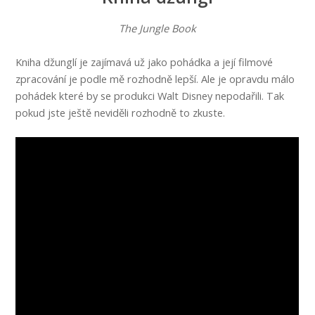
The Jungle Book
Kniha džunglí je zajímavá už jako pohádka a její filmové
zpracování je podle mě rozhodně lepší. Ale je opravdu málo
pohádek které by se produkci Walt Disney nepodařili. Tak
pokud jste ještě neviděli rozhodně to zkuste.