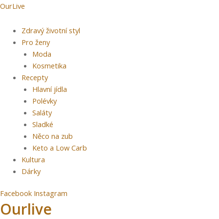
Přeskočit
Menu
Post
OurLive
na
navigation
obsah
Zdravý životní styl
Pro ženy
Moda
Kosmetika
Recepty
Hlavní jídla
Polévky
Saláty
Sladké
Něco na zub
Keto a Low Carb
Kultura
Dárky
Facebook
Instagram
Ourlive