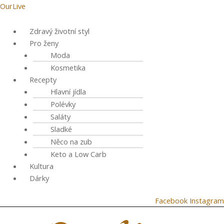
Přeskočit
Menu
Post
OurLive
na
navigation
obsah
Zdravý životní styl
Pro ženy
Moda
Kosmetika
Recepty
Hlavní jídla
Polévky
Saláty
Sladké
Něco na zub
Keto a Low Carb
Kultura
Dárky
Facebook
Instagram