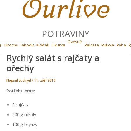
Ourlive
POTRAVINY
Ovesné
e
Hrozny
Jahody
Květák
Okurka
Rajčata
Rukola
Ryba
R
vločky
Rychlý salát s rajčaty a
ořechy
Napsal
Luckyel
/
11. září 2019
Potřebujeme:
2 rajčata
200 g rukoly
100 g brynzy