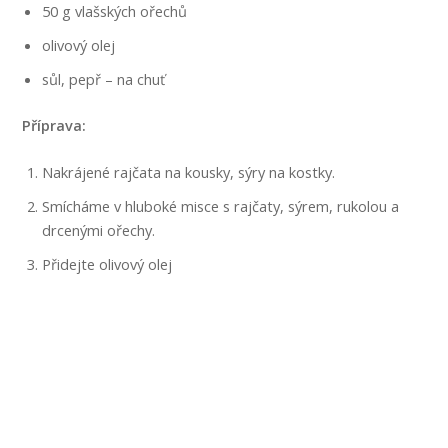
50 g vlašských ořechů
olivový olej
sůl, pepř – na chuť
Příprava:
Nakrájené rajčata na kousky, sýry na kostky.
Smícháme v hluboké misce s rajčaty, sýrem, rukolou a
drcenými ořechy.
Přidejte olivový olej